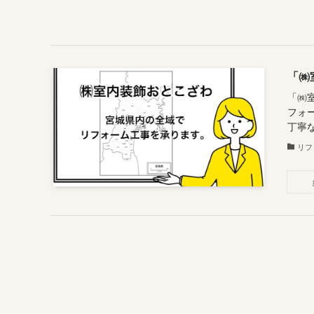
「㈱
「㈱
フォ
丁寧な
リフ