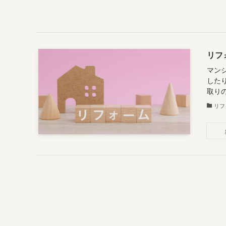
リフ
マン
した
取りの
リフ