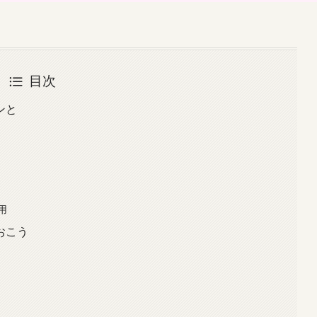
目次
ンと
用
おこう