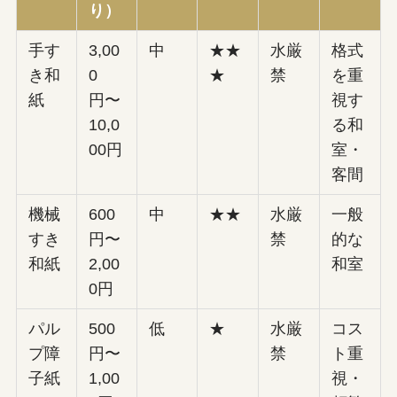
り）
手す
3,00
中
★★
水厳
格式
き和
0
★
禁
を重
紙
円〜
視す
10,0
る和
00円
室・
客間
機械
600
中
★★
水厳
一般
すき
円〜
禁
的な
和紙
2,00
和室
0円
パル
500
低
★
水厳
コス
プ障
円〜
禁
ト重
子紙
1,00
視・