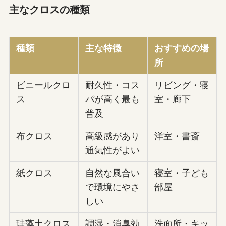
主なクロスの種類
種類
主な特徴
おすすめの場
所
ビニールクロ
耐久性・コス
リビング・寝
ス
パが高く最も
室・廊下
普及
布クロス
高級感があり
洋室・書斎
通気性がよい
紙クロス
自然な風合い
寝室・子ども
で環境にやさ
部屋
しい
珪藻土クロス
調湿・消臭効
洗面所・キッ